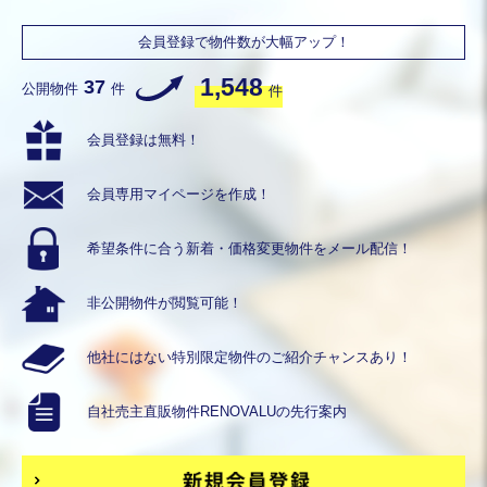
会員登録で物件数が大幅アップ！
1,548
37
公開物件
件
件
会員登録は無料！
会員専用
マイページを作成！
希望条件に合う
新着・価格変更物件を
メール配信！
非公開物件が
閲覧可能！
他社にはない
特別限定物件の
ご紹介チャンスあり！
自社売主直販物件
RENOVALUの
先行案内