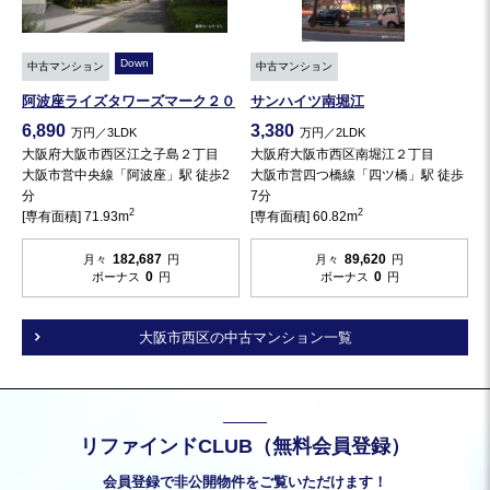
Down
中古マンション
中古マンション
阿波座ライズタワーズマーク２０
サンハイツ南堀江
6,890
3,380
万円／3LDK
万円／2LDK
大阪府大阪市西区江之子島２丁目
大阪府大阪市西区南堀江２丁目
大阪市営中央線「阿波座」駅 徒歩2
大阪市営四つ橋線「四ツ橋」駅 徒歩
分
7分
2
2
[専有面積] 71.93m
[専有面積] 60.82m
182,687
89,620
月々
円
月々
円
0
0
ボーナス
円
ボーナス
円
大阪市西区の中古マンション一覧
リファインドCLUB（無料会員登録）
会員登録で非公開物件をご覧いただけます！