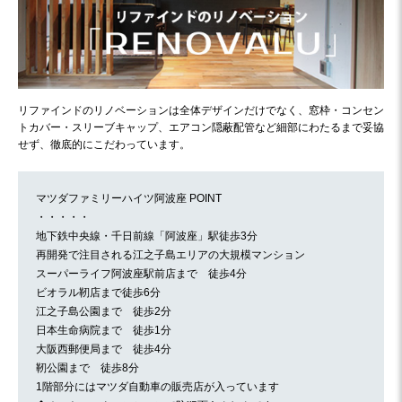
リファインドのリノベーションは全体デザインだけでなく、窓枠・コンセン
トカバー・スリーブキャップ、エアコン隠蔽配管など細部にわたるまで妥協
せず、徹底的にこだわっています。
マツダファミリーハイツ阿波座 POINT
・・・・・
地下鉄中央線・千日前線「阿波座」駅徒歩3分
再開発で注目される江之子島エリアの大規模マンション
スーパーライフ阿波座駅前店まで 徒歩4分
ビオラル靭店まで徒歩6分
江之子島公園まで 徒歩2分
日本生命病院まで 徒歩1分
大阪西郵便局まで 徒歩4分
靭公園まで 徒歩8分
1階部分にはマツダ自動車の販売店が入っています