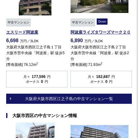
Down
中古マンション
中古マンション
エスリード阿波座
阿波座ライズタワーズマーク２０
6,698
6,890
万円／3LDK
万円／3LDK
大阪府大阪市西区江之子島１丁目
大阪府大阪市西区江之子島２丁目
大阪市営中央線「阿波座」駅 徒歩5
大阪市営中央線「阿波座」駅 徒歩2
分
分
2
2
[専有面積] 76.12m
[専有面積] 71.93m
177,596
182,687
月々
円
月々
円
0
0
ボーナス
円
ボーナス
円
大阪府大阪市西区江之子島の中古マンション一覧
大阪市西区の中古マンション情報