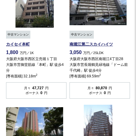
中古マンション
中古マンション
カイセイ本町
南堀江第二スカイハイツ
1,800
3,050
万円／1K
万円／2SLDK
大阪府大阪市西区立売堀１丁目
大阪府大阪市西区南堀江4丁目28
大阪市営御堂筋線「本町」駅 徒歩4
大阪市営長堀鶴見緑地線「ドーム前
分
千代崎」駅 徒歩4分
2
2
[専有面積] 32.18m
[専有面積] 69.59m
47,727
80,870
月々
円
月々
円
0
0
ボーナス
円
ボーナス
円