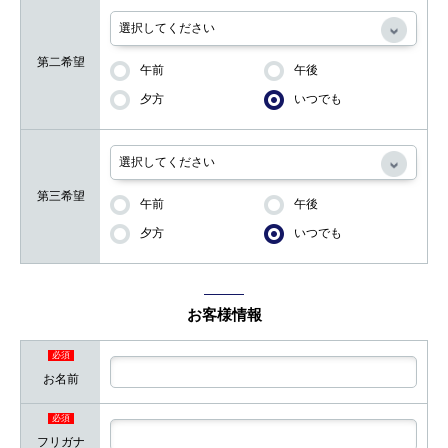
第二希望
午前
午後
夕方
いつでも
第三希望
午前
午後
夕方
いつでも
お客様情報
必須
お名前
必須
フリガナ