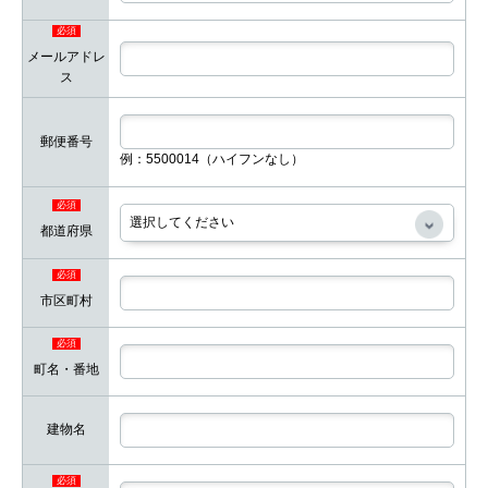
必須
メールアドレ
ス
郵便番号
例：5500014（ハイフンなし）
必須
都道府県
必須
市区町村
必須
町名・番地
建物名
必須