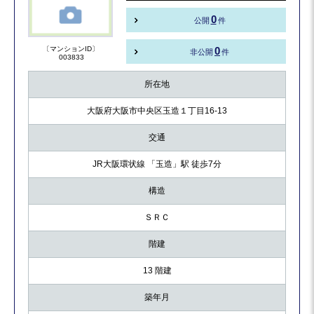
0
公開
件
〔マンションID〕
0
非公開
件
003833
所在地
大阪府大阪市中央区玉造１丁目16-13
交通
JR大阪環状線 「玉造」駅 徒歩7分
構造
ＳＲＣ
階建
13 階建
築年月