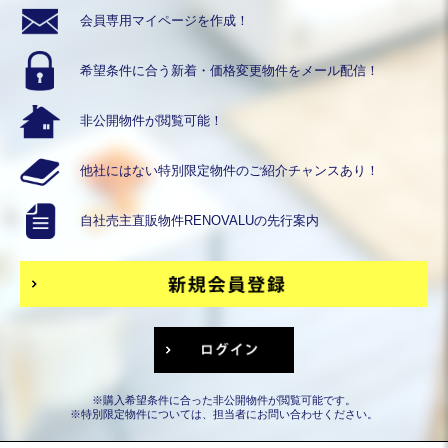
会員専用
マイページを作成！
希望条件に合う
新着・価格変更物件を
メール配信！
非公開物件が
閲覧可能！
他社にはない
特別限定物件の
ご紹介チャンスあり！
自社売主直販物件
RENOVALUの
先行案内
※購入希望条件に合った非公開物件が閲覧可能です。
※特別限定物件については、担当者にお問い合わせください。