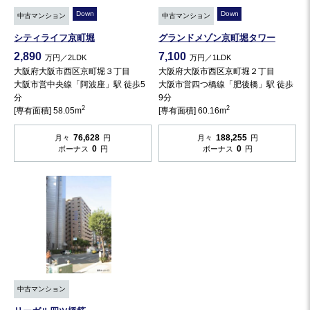
Down
Down
中古マンション
中古マンション
シティライフ京町堀
グランドメゾン京町堀タワー
2,890
7,100
万円／2LDK
万円／1LDK
大阪府大阪市西区京町堀３丁目
大阪府大阪市西区京町堀２丁目
大阪市営中央線「阿波座」駅 徒歩5
大阪市営四つ橋線「肥後橋」駅 徒歩
分
9分
2
2
[専有面積] 58.05m
[専有面積] 60.16m
76,628
188,255
月々
円
月々
円
0
0
ボーナス
円
ボーナス
円
中古マンション