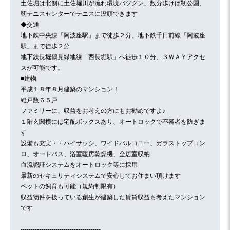
土佐堀は北側に土佐堀川が流れ環境バツグン、数分歩けば靭公園、
靭テニスセンターでテニスに没頭できます
◆交通
地下鉄中央線「阿波座駅」まで徒歩２分、地下鉄千日前線「阿波座
駅」まで徒歩２分
地下鉄長堀鶴見緑地線「西長堀駅」へ徒歩１０分、３ＷＡＹアクセ
スが可能です。
■建物
平成１８年８月建築のマンション！
総戸数６５戸
ファミリーに、収益をお考えの方にもお勧めですよ♪
１階玄関横には宅配ボックスあり、オートロックで不審者を防ぎま
す
設備も充実・・ハイサッシ、ワイドバルコニー、ガラストップコン
ロ、オートバス、浴室暖房乾燥機、全居室収納
血流認証システムをオートロック等に採用
最新のセキュリティシステムで安心してお住まい頂けます
ペットの飼育も可能（規約制限有）
収益物件を扱っている創生が建築した賃貸収益も考えたマンション
です
---------------------------------------