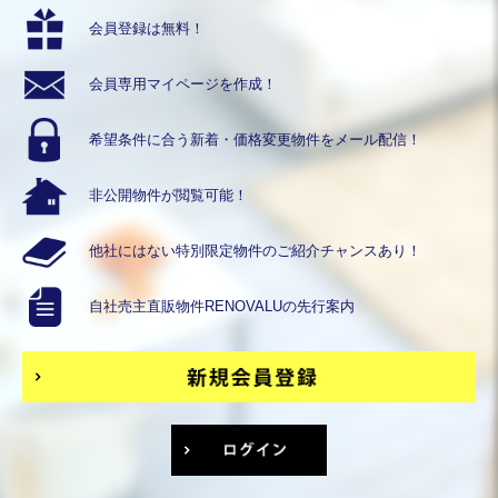
会員登録は無料！
会員専用
マイページを作成！
希望条件に合う
新着・価格変更物件を
メール配信！
非公開物件が
閲覧可能！
他社にはない
特別限定物件の
ご紹介チャンスあり！
自社売主直販物件
RENOVALUの
先行案内