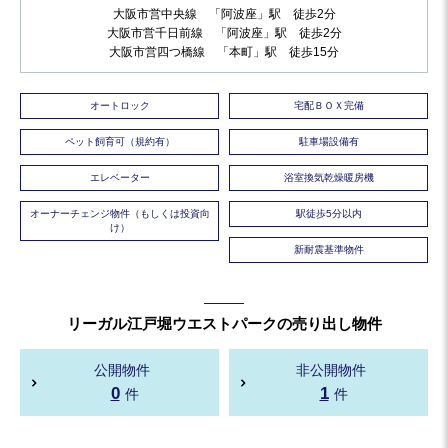
大阪市営中央線 「阿波座」駅 徒歩2分
大阪市営千日前線 「阿波座」駅 徒歩2分
大阪市営四つ橋線 「本町」駅 徒歩15分
オートロック
宅配ＢＯＸ完備
ペット飼育可（規約有）
駐車場設備有
エレベーター
浴室換気乾燥暖房機
オーナーチェンジ物件（もしくは投資向
駅徒歩5分以内
け）
新耐震基準物件
リーガル江戸堀ウエストパークの売り出し物件
公開物件
非公開物件
0
1
件
件