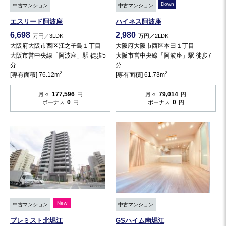
Down
中古マンション
中古マンション
エスリード阿波座
ハイネス阿波座
6,698
2,980
万円／3LDK
万円／2LDK
大阪府大阪市西区江之子島１丁目
大阪府大阪市西区本田１丁目
大阪市営中央線「阿波座」駅 徒歩5
大阪市営中央線「阿波座」駅 徒歩7
分
分
2
2
[専有面積] 76.12m
[専有面積] 61.73m
177,596
79,014
月々
円
月々
円
0
0
ボーナス
円
ボーナス
円
New
中古マンション
中古マンション
プレミスト北堀江
GSハイム南堀江