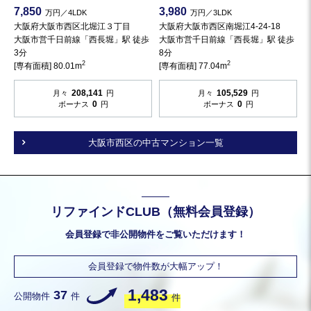
7,850
3,980
万円／4LDK
万円／3LDK
大阪府大阪市西区北堀江３丁目
大阪府大阪市西区南堀江4-24-18
大阪市営千日前線「西長堀」駅 徒歩
大阪市営千日前線「西長堀」駅 徒歩
3分
8分
2
2
[専有面積] 80.01m
[専有面積] 77.04m
208,141
105,529
月々
円
月々
円
0
0
ボーナス
円
ボーナス
円
大阪市西区の中古マンション一覧
リファインドCLUB（無料会員登録）
会員登録で非公開物件をご覧いただけます！
会員登録で物件数が大幅アップ！
1,483
37
公開物件
件
件