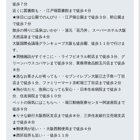
徒歩７分
近くに図書館も・・江戸堀図書館まで徒歩４分
★休日には公園でのんびり・・江戸堀公園まで徒歩３分、靭公園ま
で徒歩７分
散歩の帰りに温泉はいかが・・湯元「花乃井」 スーパーホテル大阪
天然温泉まで徒歩４分
大阪国際会議場グランキューブ大阪も徒歩圏、徒歩１１分で行けま
す。
★買物施設がすぐそこに・・ライフビオラル靭店まで徒歩３分、グ
リーンハウスコバヤシまで徒歩９分、業務用食品館玉川店まで徒歩
８分
★急なお客さんが有っても・・セブンイレブン大阪江之子島一丁目
店まで徒歩１分、ファミリーマート京町堀三丁目店まで徒歩２分
★熱が出たり、急病になっても安心・・日本生命病院まで徒歩３
分、住友病院まで徒歩１０分
ペットの病気にはこちらへ・・堀江動物医療センター阿波座院まで
徒歩９分
★りそな銀行大阪西区支店まで徒歩８分、三井住友銀行立売堀支店
まで徒歩８分
★郵便局が近い・・大阪西郵便局まで徒歩４分
★西区役所も近い・・徒歩１１分