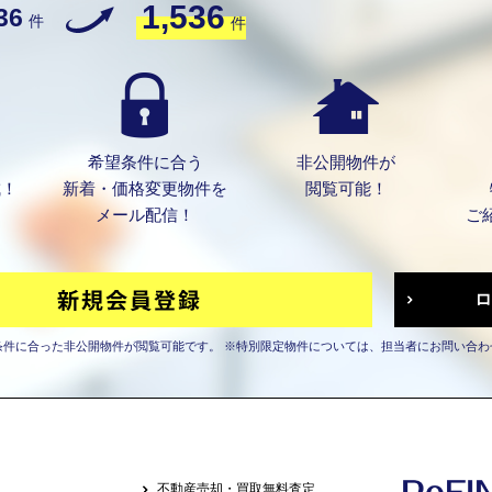
1,536
36
件
件
希望条件に合う
非公開物件が
成！
新着・価格変更物件を
閲覧可能！
メール配信！
ご
条件に合った非公開物件が閲覧可能です。
※特別限定物件については、担当者にお問い合わ
不動産売却・買取無料査定