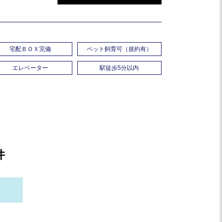
宅配ＢＯＸ完備
ペット飼育可（規約有）
エレベーター
駅徒歩5分以内
件