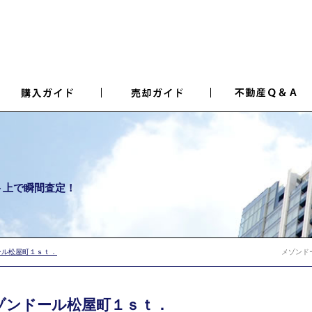
ト上で瞬間査定！
ール松屋町１ｓｔ．
メゾンド
ゾンドール松屋町１ｓｔ．