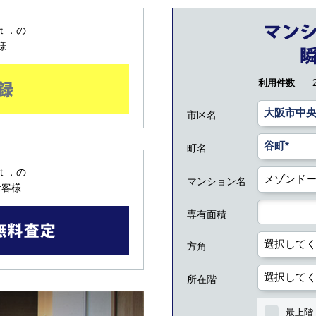
ｔ．の
様
利用件数
市区名
町名
ｔ．の
マンション名
お客様
専有面積
方角
所在階
最上階