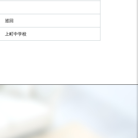
巡回
上町中学校
）