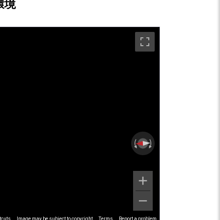
環境
tcuts
Image may be subject to copyright
Terms
Report a problem