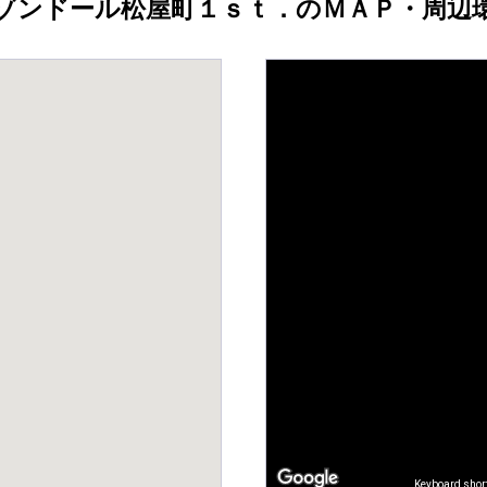
ゾンドール松屋町１ｓｔ．のＭＡＰ・周辺
Keyboard shor