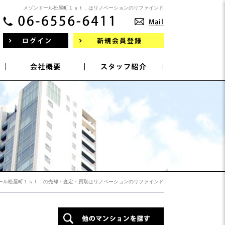
メゾンドール松屋町１ｓｔ．はリノベーションのリファインド
ール松屋町１ｓｔ．の売却・査定・買取はリノベーションのリファインド