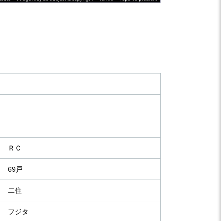
ＲＣ
69戸
二住
フジタ