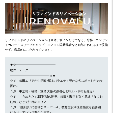
リファインドのリノベーションは全体デザインだけでなく、窓枠・コンセン
トカバー・スリーブキャップ、エアコン隠蔽配管など細部にわたるまで妥協
せず、徹底的にこだわっています。
★☆━━━━━━━━━━━━━
物件 データ
━━━━━━━━━━━━━☆★
☆彡 梅田エリアが生活圏♪駅＆バラエティ豊かな各スポットが徒歩
圏に♪
☆彡 中之島・福島・堂島 大阪の副都心と呼ぶべき街も身近♪
☆彡 「うめきた」2期区域の開発、梅田と関空を繋ぐ新線「なにわ
筋線」などで注目のエリア
☆彡 普段使いに便利なスーパーや、教育施設や医療施設も徒歩圏
にあり、アレンジ豊かな日常♪