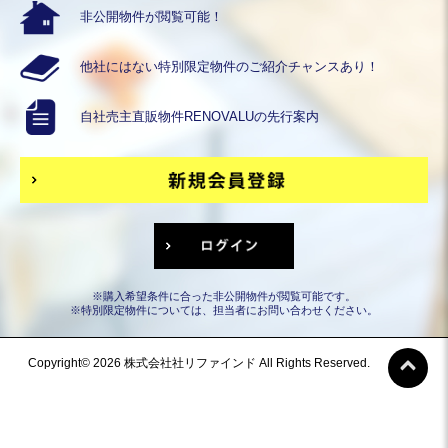
非公開物件が
閲覧可能！
他社にはない
特別限定物件の
ご紹介チャンスあり！
自社売主直販物件
RENOVALUの
先行案内
※購入希望条件に合った非公開物件が閲覧可能です。
※特別限定物件については、担当者にお問い合わせください。
Copyright© 2026 株式会社社リファインド All Rights Reserved.