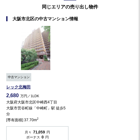
同じエリアの売り出し物件
大阪市北区の中古マンション情報
中古マンション
レック北梅田
2,680
万円／1LDK
大阪府大阪市北区中崎西4丁目
大阪市営谷町線「中崎町」駅 徒歩5
分
2
[専有面積] 37.70m
71,059
月々
円
0
ボーナス
円