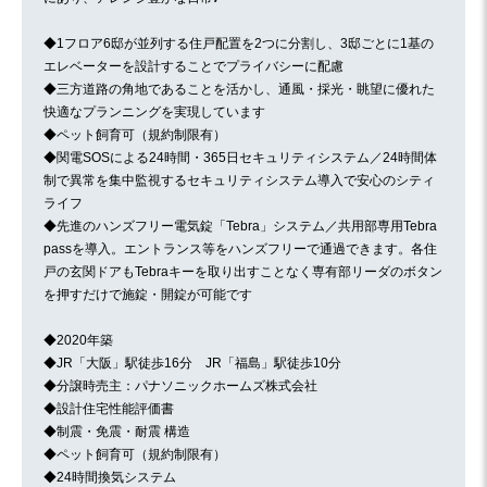
◆1フロア6邸が並列する住戸配置を2つに分割し、3邸ごとに1基の
エレベーターを設計することでプライバシーに配慮
◆三方道路の角地であることを活かし、通風・採光・眺望に優れた
快適なプランニングを実現しています
◆ペット飼育可（規約制限有）
◆関電SOSによる24時間・365日セキュリティシステム／24時間体
制で異常を集中監視するセキュリティシステム導入で安心のシティ
ライフ
◆先進のハンズフリー電気錠「Tebra」システム／共用部専用Tebra
passを導入。エントランス等をハンズフリーで通過できます。各住
戸の玄関ドアもTebraキーを取り出すことなく専有部リーダのボタン
を押すだけで施錠・開錠が可能です
◆2020年築
◆JR「大阪」駅徒歩16分 JR「福島」駅徒歩10分
◆分譲時売主：パナソニックホームズ株式会社
◆設計住宅性能評価書
◆制震・免震・耐震 構造
◆ペット飼育可（規約制限有）
◆24時間換気システム