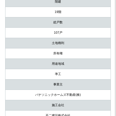
階建
19階
総戸数
107戸
土地権利
所有権
用途地域
準工
事業主
パナソニックホームズ不動産(株)
施工会社
不二建設株式会社