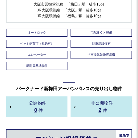
大阪市営御堂筋線 「梅田」駅 徒歩15分
JR大阪環状線 「大阪」駅 徒歩10分
JR大阪環状線 「福島」駅 徒歩10分
オートロック
宅配ＢＯＸ完備
ペット飼育可（規約有）
駐車場設備有
エレベーター
浴室換気乾燥暖房機
新耐震基準物件
パークナード新梅田アーバンパレスの売り出し物件
公開物件
非公開物件
0
2
件
件