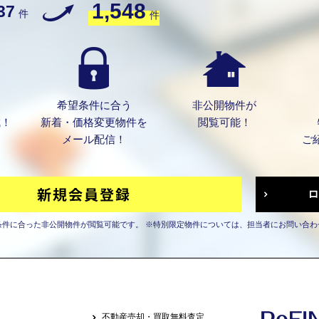
1,548
37
件
件
希望条件に合う
非公開物件が
成！
新着・価格変更物件を
閲覧可能！
メール配信！
ご
条件に合った非公開物件が閲覧可能です。
※特別限定物件については、担当者にお問い合わ
不動産売却・買取無料査定