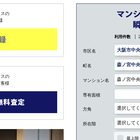
ウスの
様
利用件数
市区名
町名
ウスの
マンション名
お客様
専有面積
方角
所在階
最上階