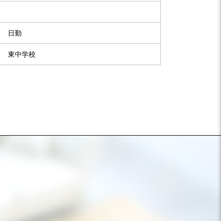
日勤
東中学校
）