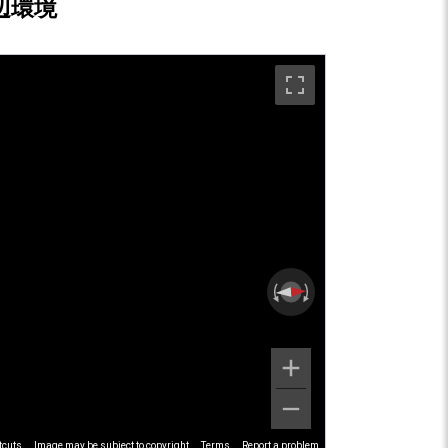
辺環境
tcuts
Image may be subject to copyright
Terms
Report a problem