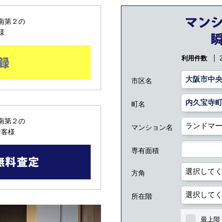
南第２の
様
利用件数
市区名
町名
南第２の
マンション名
お客様
専有面積
方角
所在階
最上階