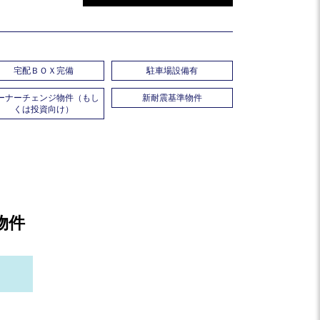
宅配ＢＯＸ完備
駐車場設備有
ーナーチェンジ物件（もし
新耐震基準物件
くは投資向け）
物件