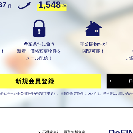
1,548
37
件
件
希望条件に合う
非公開物件が
成！
新着・価格変更物件を
閲覧可能！
メール配信！
ご
条件に合った非公開物件が閲覧可能です。
※特別限定物件については、担当者にお問い合わ
不動産売却・買取無料査定