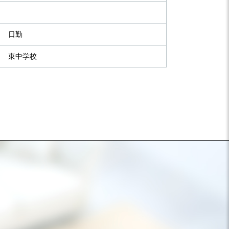
日勤
東中学校
）