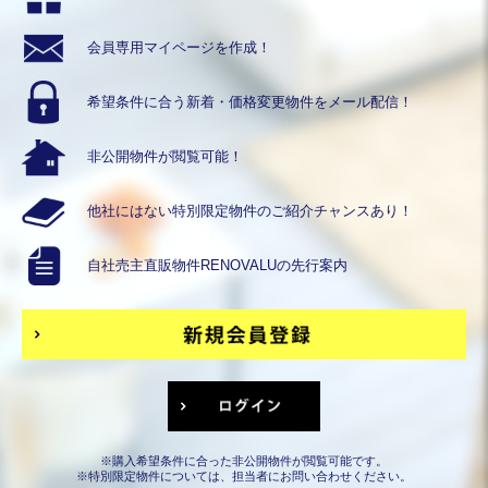
会員専用
マイページを作成！
希望条件に合う
新着・価格変更物件を
メール配信！
非公開物件が
閲覧可能！
他社にはない
特別限定物件の
ご紹介チャンスあり！
自社売主直販物件
RENOVALUの
先行案内
※購入希望条件に合った非公開物件が閲覧可能です。
※特別限定物件については、担当者にお問い合わせください。