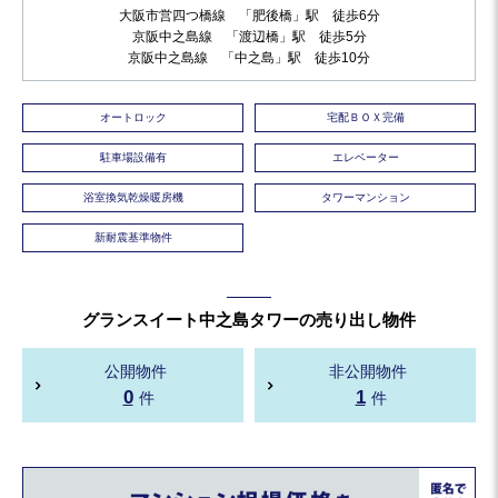
大阪市営四つ橋線 「肥後橋」駅 徒歩6分
京阪中之島線 「渡辺橋」駅 徒歩5分
京阪中之島線 「中之島」駅 徒歩10分
オートロック
宅配ＢＯＸ完備
駐車場設備有
エレベーター
浴室換気乾燥暖房機
タワーマンション
新耐震基準物件
グランスイート中之島タワーの売り出し物件
公開物件
非公開物件
0
1
件
件