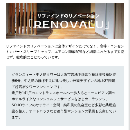
リファインドのリノベーションは全体デザインだけでなく、窓枠・コンセン
トカバー・スリーブキャップ、エアコン隠蔽配管など細部にわたるまで妥協
せず、徹底的にこだわっています。
グランスィート中之島タワーは大阪市営地下鉄四ツ橋線肥後橋駅徒
歩6分、中之島のほぼ中央に建つ美しい外観デザインの地上27階建
て超高層タワーマンションです。
総戸数141戸のエントランスホールへ一歩入るとヨーロピアン調の
ホテルライクなコンシェルジュサービスをはじめ、ラウンジ、
SOHOライフのサテライト空間、純和風の集会室など多彩な共用施
設を整え、オートロックなど都市型マンションの装備も充実してい
ます。