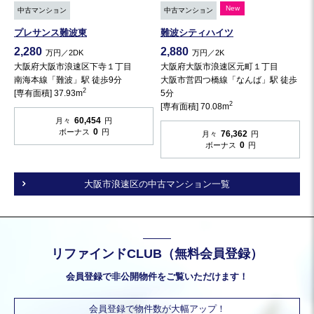
New
中古マンション
中古マンション
プレサンス難波東
難波シティハイツ
2,280
2,880
万円／2DK
万円／2K
大阪府大阪市浪速区下寺１丁目
大阪府大阪市浪速区元町１丁目
南海本線「難波」駅 徒歩9分
大阪市営四つ橋線「なんば」駅 徒歩
2
[専有面積] 37.93m
5分
2
[専有面積] 70.08m
60,454
月々
円
0
ボーナス
円
76,362
月々
円
0
ボーナス
円
大阪市浪速区の中古マンション一覧
リファインドCLUB（無料会員登録）
会員登録で非公開物件をご覧いただけます！
会員登録で物件数が大幅アップ！