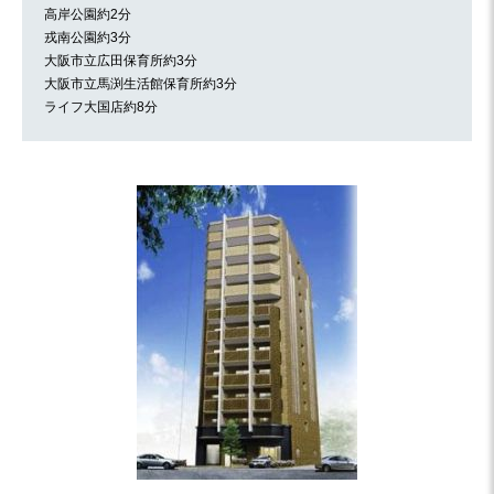
高岸公園約2分
戎南公園約3分
大阪市立広田保育所約3分
大阪市立馬渕生活館保育所約3分
ライフ大国店約8分