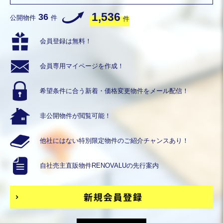
1,536
36
公開物件
件
件
会員登録は無料！
会員専用
マイページを作成！
希望条件に合う
新着・価格変更物件を
メール配信！
非公開物件が
閲覧可能！
他社にはない
特別限定物件の
ご紹介チャンスあり！
自社売主直販物件
RENOVALUの
先行案内