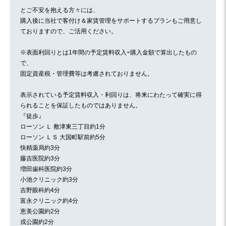
とご不安を抱える方々には、
購入後に当社で客付け＆家賃管理をサポートするプランもご用意し
ておりますので、ご活用ください。
※表面利回りとは1年間の予定賃料収入÷購入金額で算出したもの
で、
固定資産税・管理費等は考慮されておりません。
表示されている予定賃料収入・利回りは、将来にわたって確実に得
られることを保証したものではありません。
『徒歩』
ローソン Ｌ 敷津東三丁目約1分
ローソン ＬＳ 大国町駅前約5分
快精薬局約3分
藤吉医院約3分
増田歯科医院約3分
小池クリニック約3分
吉野眼科約4分
富永クリニック約4分
恵美公園約2分
戎公園約2分