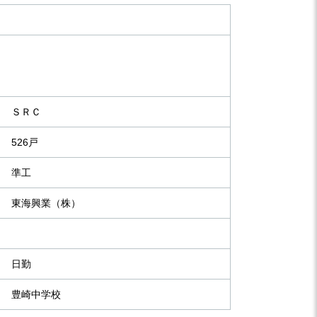
ＳＲＣ
526戸
準工
東海興業（株）
日勤
豊崎中学校