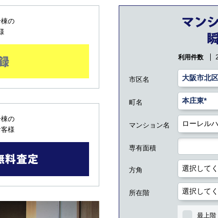
号棟の
様
利用件数
市区名
町名
号棟の
マンション名
お客様
専有面積
方角
所在階
最上階