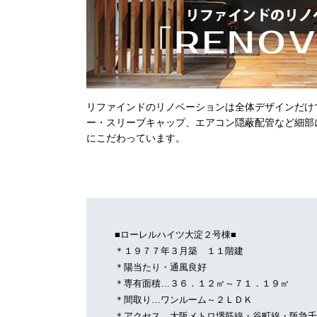
リファインドのリノベーションは全体デザインだけ
ー・スリーブキャップ、エアコン隠蔽配管など細部
にこだわっています。
■ローレルハイツ大淀２号棟■
＊１９７７年３月築 １１階建
＊陽当たり・通風良好
＊専有面積…３６．１２㎡～７１．１９㎡
＊間取り…ワンルーム～２ＬＤＫ
＊アクセス…大阪メトロ堺筋線・谷町線・阪急千