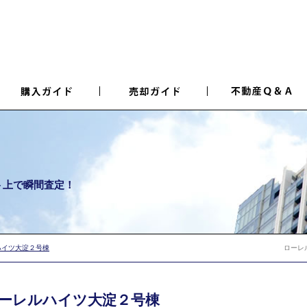
ト上で瞬間査定！
ハイツ大淀２号棟
ローレ
ーレルハイツ大淀２号棟