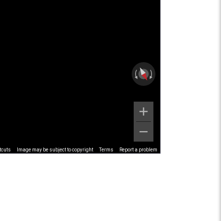
tcuts
Image may be subject to copyright
Terms
Report a problem