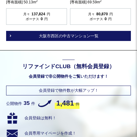
2
2
[専有面積] 50.13m
[専有面積] 69.59m
137,824
80,870
月々
円
月々
円
0
0
ボーナス
円
ボーナス
円
大阪市西区の中古マンション一覧
リファインドCLUB（無料会員登録）
会員登録で非公開物件をご覧いただけます！
会員登録で物件数が大幅アップ！
1,481
35
公開物件
件
件
会員登録は無料！
会員専用
マイページを作成！