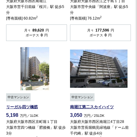
大阪府大阪市西区南堀江
大阪府大阪市西区江之子島１丁目
大阪市営千日前線「桜川」駅 徒歩5
大阪市営中央線「阿波座」駅 徒歩5
分
分
2
2
[専有面積] 60.82m
[専有面積] 76.12m
89,620
177,596
月々
円
月々
円
0
0
ボーナス
円
ボーナス
円
中古マンション
中古マンション
リーガル四ツ橋筋
南堀江第二スカイハイツ
5,198
3,050
万円／1LDK
万円／2SLDK
大阪府大阪市西区京町堀１丁目
大阪府大阪市西区南堀江4丁目28
大阪市営四つ橋線「肥後橋」駅 徒歩
大阪市営長堀鶴見緑地線「ドーム前
3分
千代崎」駅 徒歩4分