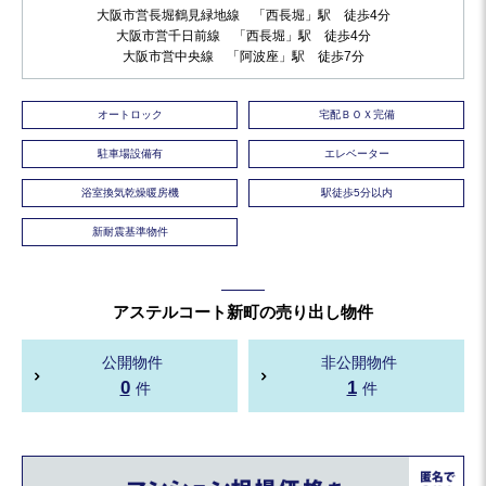
大阪市営長堀鶴見緑地線 「西長堀」駅 徒歩4分
大阪市営千日前線 「西長堀」駅 徒歩4分
大阪市営中央線 「阿波座」駅 徒歩7分
オートロック
宅配ＢＯＸ完備
駐車場設備有
エレベーター
浴室換気乾燥暖房機
駅徒歩5分以内
新耐震基準物件
アステルコート新町の売り出し物件
公開物件
非公開物件
0
1
件
件