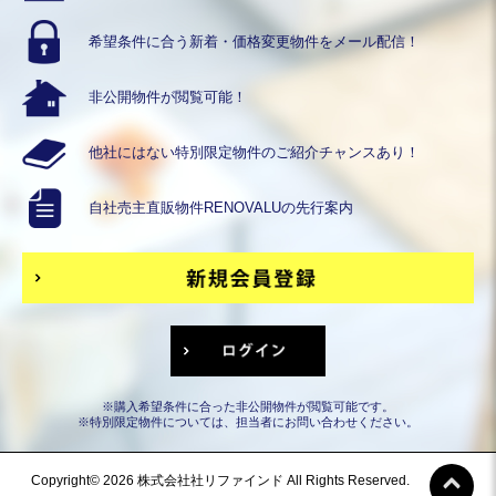
希望条件に合う
新着・価格変更物件を
メール配信！
非公開物件が
閲覧可能！
他社にはない
特別限定物件の
ご紹介チャンスあり！
自社売主直販物件
RENOVALUの
先行案内
※購入希望条件に合った非公開物件が閲覧可能です。
※特別限定物件については、担当者にお問い合わせください。
Copyright© 2026 株式会社社リファインド All Rights Reserved.