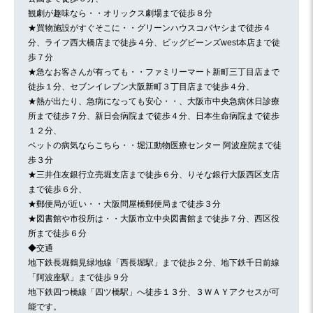
観劇が趣味なら・・オリックス劇場まで徒歩８分
★買物施設がすぐそこに・・グリーンハウスコバヤシまで徒歩４
分、ライフ西大橋店まで徒歩４分、ビッグビーンズwest本店まで徒
歩７分
★急なお客さんが有っても・・ファミリーマート新町三丁目店まで
徒歩１分、セブンイレブン大阪新町３丁目店まで徒歩４分、
★熱が出たり、急病になっても安心・・、大阪市中央急病休日診療
所まで徒歩７分、新日会病院まで徒歩４分、日本生命病院まで徒歩
１２分、
ペットの病気ならこちら・・堀江動物医療センター 阿波座院まで徒
歩３分
★三井住友銀行立売堀支店まで徒歩６分、りそな銀行大阪西区支店
まで徒歩６分、
★郵便局が近い・・大阪問屋橋郵便局まで徒歩３分
★図書館や市役所は・・大阪市立中央図書館まで徒歩７分、西区役
所まで徒歩６分
◆交通
地下鉄長堀鶴見緑地線「西長堀駅」まで徒歩２分、地下鉄千日前線
「阿波座駅」まで徒歩９分
地下鉄四つ橋線「四ツ橋駅」へ徒歩１３分、３ＷＡＹアクセスが可
能です。