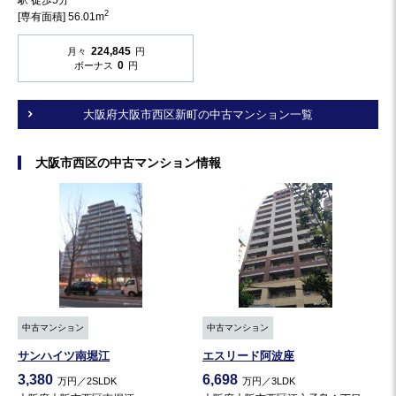
2
[専有面積] 56.01m
224,845
月々
円
0
ボーナス
円
大阪府大阪市西区新町の中古マンション一覧
大阪市西区の中古マンション情報
中古マンション
中古マンション
サンハイツ南堀江
エスリード阿波座
3,380
6,698
万円／2SLDK
万円／3LDK