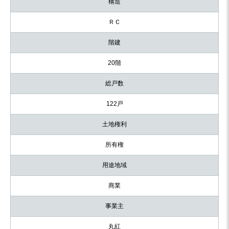
構造
ＲＣ
階建
20階
総戸数
122戸
土地権利
所有権
用途地域
商業
事業主
丸紅