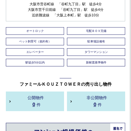
大阪市営谷町線 「谷町九丁目」駅 徒歩4分
大阪市営千日前線 「谷町九丁目」駅 徒歩4分
近鉄難波線 「大阪上本町」駅 徒歩10分
オートロック
宅配ＢＯＸ完備
ペット飼育可（規約有）
駐車場設備有
エレベーター
タワーマンション
駅徒歩5分以内
新耐震基準物件
ファミールＫＯＵＺＴＯＷＥＲの売り出し物件
公開物件
非公開物件
0
0
件
件