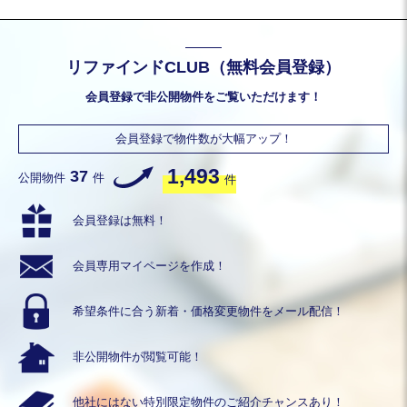
リファインドCLUB（無料会員登録）
会員登録で非公開物件をご覧いただけます！
会員登録で物件数が大幅アップ！
1,493
37
公開物件
件
件
会員登録は無料！
会員専用
マイページを作成！
希望条件に合う
新着・価格変更物件を
メール配信！
非公開物件が
閲覧可能！
他社にはない
特別限定物件の
ご紹介チャンスあり！