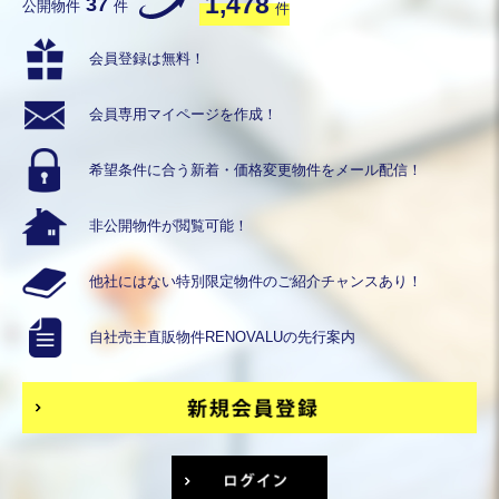
1,478
37
公開物件
件
件
会員登録は無料！
会員専用
マイページを作成！
希望条件に合う
新着・価格変更物件を
メール配信！
非公開物件が
閲覧可能！
他社にはない
特別限定物件の
ご紹介チャンスあり！
自社売主直販物件
RENOVALUの
先行案内