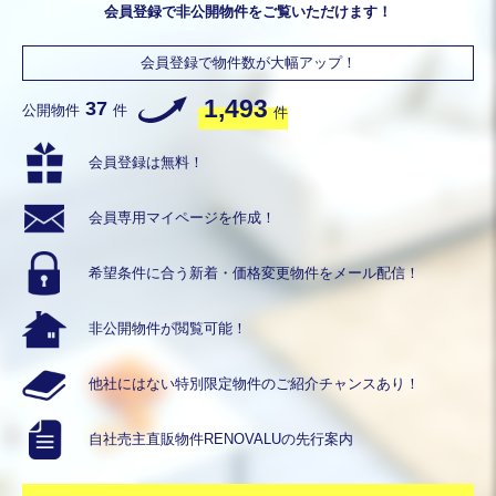
会員登録で非公開物件をご覧いただけます！
会員登録で物件数が大幅アップ！
1,493
37
公開物件
件
件
会員登録は無料！
会員専用
マイページを作成！
希望条件に合う
新着・価格変更物件を
メール配信！
非公開物件が
閲覧可能！
他社にはない
特別限定物件の
ご紹介チャンスあり！
自社売主直販物件
RENOVALUの
先行案内