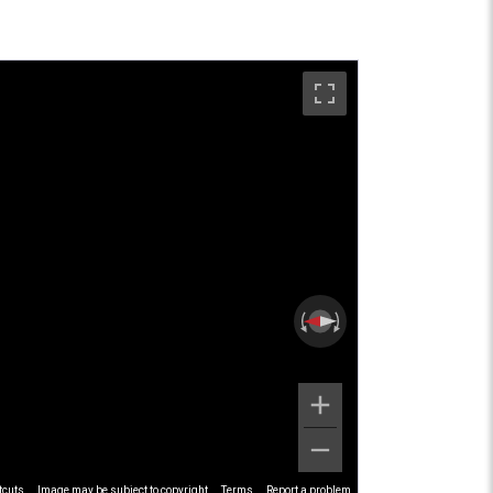
tcuts
Image may be subject to copyright
Terms
Report a problem