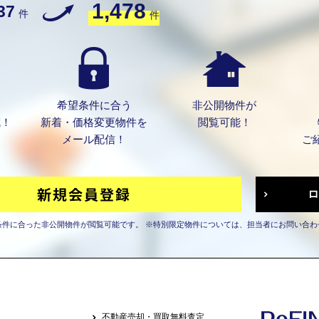
1,478
37
件
件
希望条件に合う
非公開物件が
成！
新着・価格変更物件を
閲覧可能！
メール配信！
ご
条件に合った非公開物件が閲覧可能です。
※特別限定物件については、担当者にお問い合わ
不動産売却・買取無料査定