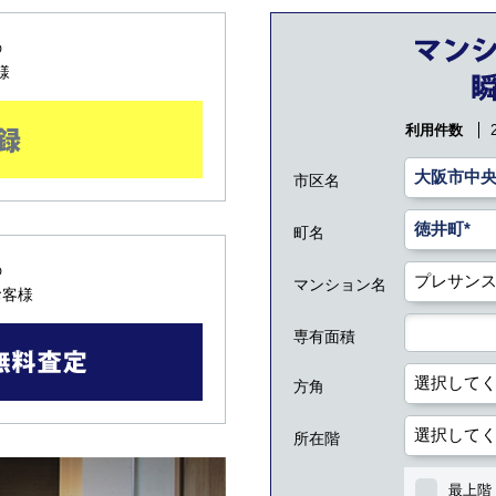
の
様
利用件数
市区名
町名
の
マンション名
お客様
専有面積
方角
所在階
最上階