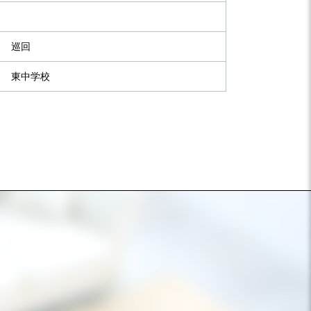
巡回
東中学校
）