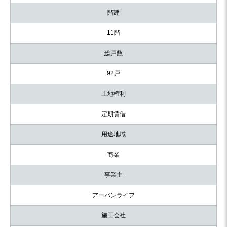
階建
11階
総戸数
92戸
土地権利
定期賃借
用途地域
商業
事業主
アーバンライフ
施工会社