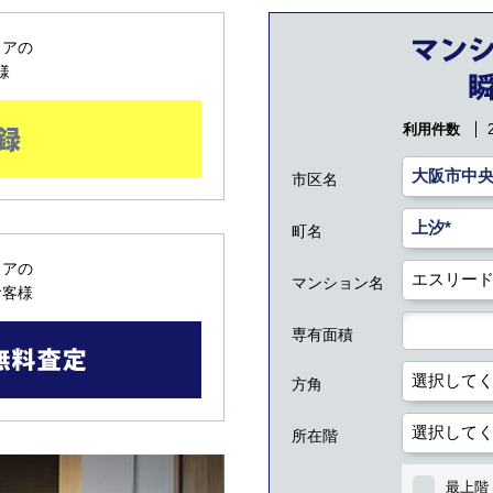
リアの
様
利用件数
市区名
町名
リアの
マンション名
お客様
専有面積
方角
所在階
最上階