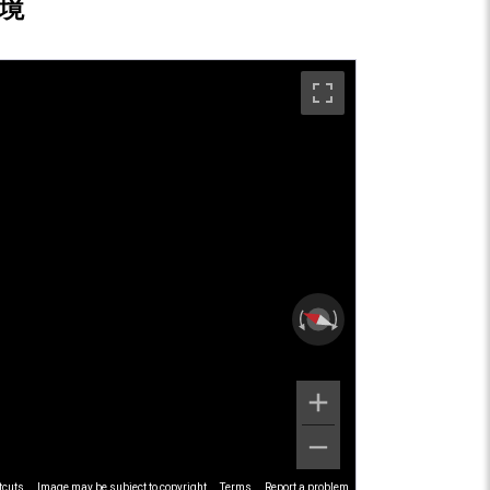
境
tcuts
Image may be subject to copyright
Terms
Report a problem