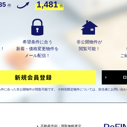
1,481
35
件
件
希望条件に合う
非公開物件が
成！
新着・価格変更物件を
閲覧可能！
メール配信！
ご
条件に合った非公開物件が閲覧可能です。
※特別限定物件については、担当者にお問い合わ
不動産売却・買取無料査定