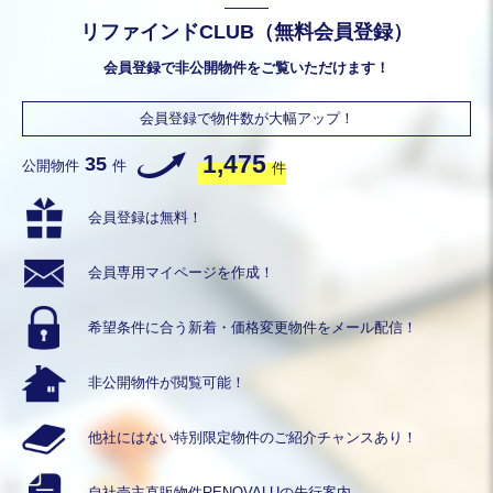
リファインドCLUB（無料会員登録）
会員登録で非公開物件をご覧いただけます！
会員登録で物件数が大幅アップ！
1,475
35
公開物件
件
件
会員登録は無料！
会員専用
マイページを作成！
希望条件に合う
新着・価格変更物件を
メール配信！
非公開物件が
閲覧可能！
他社にはない
特別限定物件の
ご紹介チャンスあり！
自社売主直販物件
RENOVALUの
先行案内