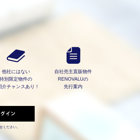
他社にはない
自社売主直販物件
特別限定物件の
RENOVALUの
紹介チャンスあり！
先行案内
せください。