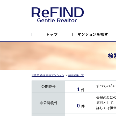
検
大阪市 西区 中古マンション
＞
検索結果一覧
すべての方
公開物件
1
件
会員のみに
非公開物件
原則として
0
件
詳しくは担