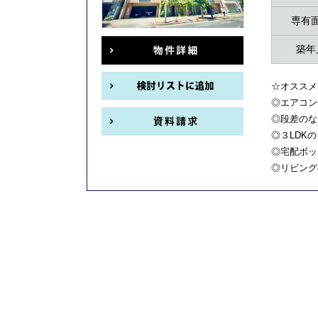
専有
築年
☆オススメ
◎エアコン
◎段差のな
◎３LDK
◎宅配ボッ
◎リビング