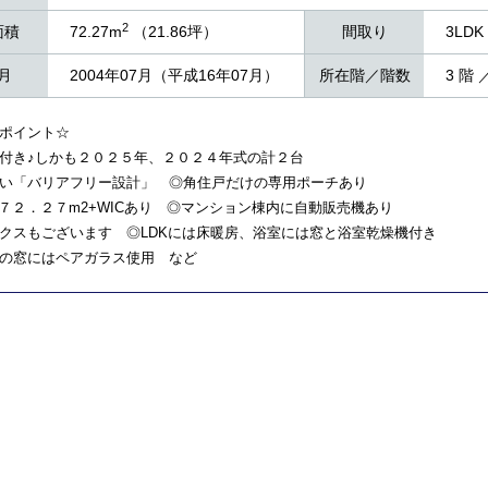
2
面積
72.27m
（21.86坪）
間取り
3LDK
月
2004年07月（平成16年07月）
所在階／階数
3 階 
ポイント☆
付き♪しかも２０２５年、２０２４年式の計２台
い「バリアフリー設計」 ◎角住戸だけの専用ポーチあり
の７２．２７m2+WICあり ◎マンション棟内に自動販売機あり
クスもございます ◎LDKには床暖房、浴室には窓と浴室乾燥機付き
の窓にはペアガラス使用 など