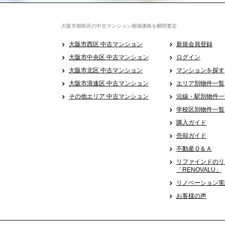
大阪市都島区の中古マンション相場価格を瞬間査定
大阪市西区 中古マンション
新規会員登録
大阪市中央区 中古マンション
ログイン
大阪市北区 中古マンション
マンションを探す
大阪市浪速区 中古マンション
エリア別物件一覧
その他エリア 中古マンション
沿線・駅別物件一
学校区別物件一覧
購入ガイド
売却ガイド
不動産Ｑ＆Ａ
リファインドのリ
「RENOVALU」
リノベーション実
お客様の声