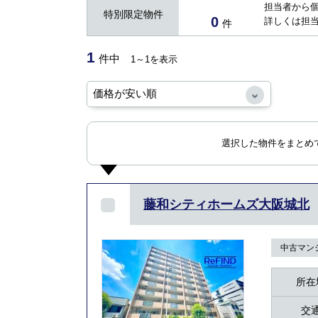
担当者から
特別限定物件
0
詳しくは担
件
1
件中
1～1を表示
選択した物件をまとめ
藤和シティホームズ大阪城北
中古マン
所在
交