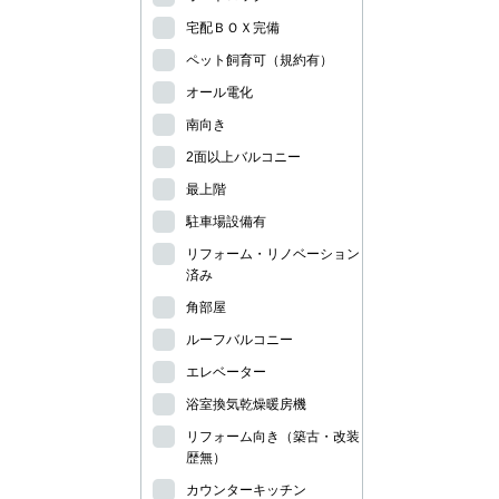
宅配ＢＯＸ完備
ペット飼育可（規約有）
オール電化
南向き
2面以上バルコニー
最上階
駐車場設備有
リフォーム・リノベーション
済み
角部屋
ルーフバルコニー
エレベーター
浴室換気乾燥暖房機
リフォーム向き（築古・改装
歴無）
カウンターキッチン