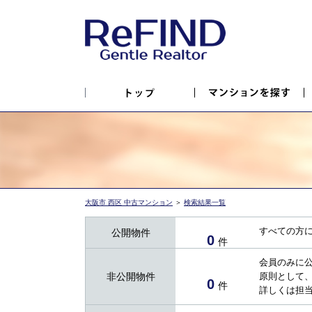
大阪市 西区 中古マンション
＞
検索結果一覧
すべての方
公開物件
0
件
会員のみに
非公開物件
原則として
0
件
詳しくは担