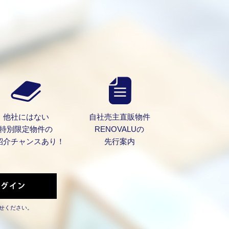
他社にはない
自社売主直販物件
特別限定物件の
RENOVALUの
紹介チャンスあり！
先行案内
せください。