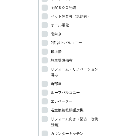
宅配ＢＯＸ完備
ペット飼育可（規約有）
オール電化
南向き
2面以上バルコニー
最上階
駐車場設備有
リフォーム・リノベーション
済み
角部屋
ルーフバルコニー
エレベーター
浴室換気乾燥暖房機
リフォーム向き（築古・改装
歴無）
カウンターキッチン