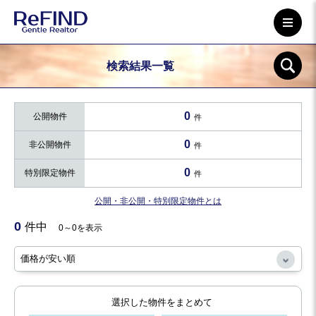
検索結果一覧
0
公開物件
件
0
非公開物件
件
0
特別限定物件
件
公開・非公開・特別限定物件とは
0
件中
0～0を表示
選択した物件をまとめて