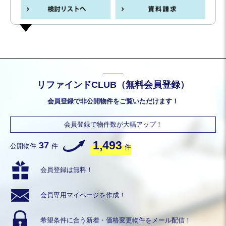
リファインドCLUB（無料会員登録）
会員登録で非公開物件をご覧いただけます！
会員登録で物件数が大幅アップ！
1,493
37
公開物件
件
件
会員登録は無料！
会員専用
マイページを作成！
希望条件に合う
新着・価格変更物件を
メール配信！