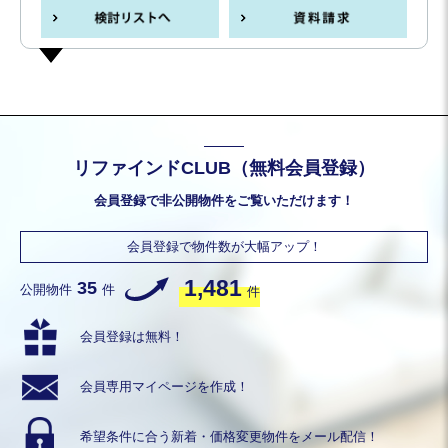
リファインドCLUB（無料会員登録）
会員登録で非公開物件をご覧いただけます！
会員登録で物件数が大幅アップ！
1,481
35
公開物件
件
件
会員登録は無料！
会員専用
マイページを作成！
希望条件に合う
新着・価格変更物件を
メール配信！