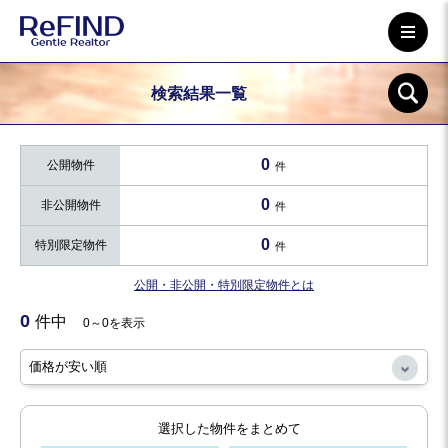
検索結果一覧
0
公開物件
件
0
非公開物件
件
0
特別限定物件
件
公開・非公開・特別限定物件とは
0
件中
0～0を表示
選択した物件をまとめて