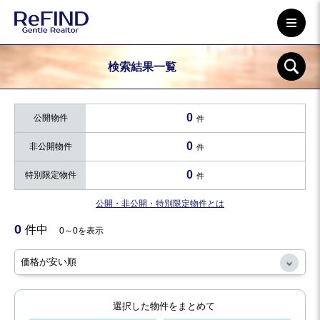
検索結果一覧
0
公開物件
件
0
非公開物件
件
0
特別限定物件
件
公開・非公開・特別限定物件とは
0
件中
0～0を表示
選択した物件をまとめて