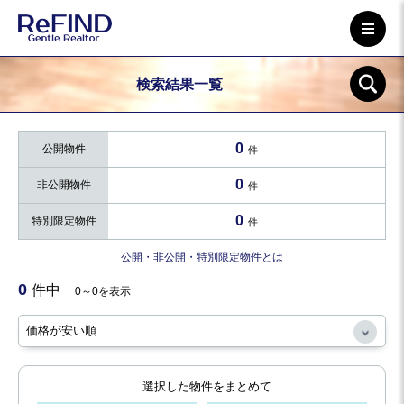
検索結果一覧
0
公開物件
件
0
非公開物件
件
0
特別限定物件
件
公開・非公開・特別限定物件とは
0
件中
0～0を表示
選択した物件をまとめて