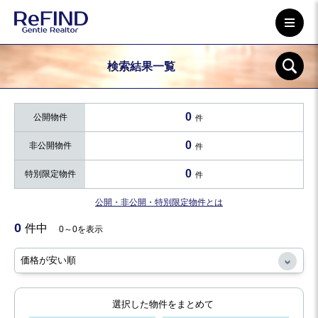
検索結果一覧
0
公開物件
件
0
非公開物件
件
0
特別限定物件
件
公開・非公開・特別限定物件とは
0
件中
0～0を表示
選択した物件をまとめて