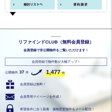
リファインドCLUB（無料会員登録）
会員登録で非公開物件をご覧いただけます！
会員登録で物件数が大幅アップ！
1,477
37
公開物件
件
件
会員登録は無料！
会員専用
マイページを作成！
希望条件に合う
新着・価格変更物件を
メール配信！