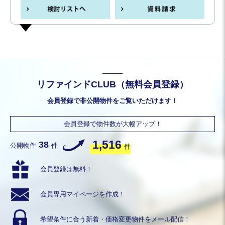
リファインドCLUB（無料会員登録）
会員登録で非公開物件をご覧いただけます！
会員登録で物件数が大幅アップ！
1,516
38
公開物件
件
件
会員登録は無料！
会員専用
マイページを作成！
希望条件に合う
新着・価格変更物件を
メール配信！