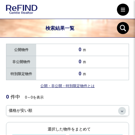
検索結果一覧
0
公開物件
件
0
非公開物件
件
0
特別限定物件
件
公開・非公開・特別限定物件とは
0
件中
0～0を表示
選択した物件をまとめて