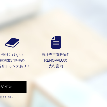
他社にはない
自社売主直販物件
特別限定物件の
RENOVALUの
紹介チャンスあり！
先行案内
せください。