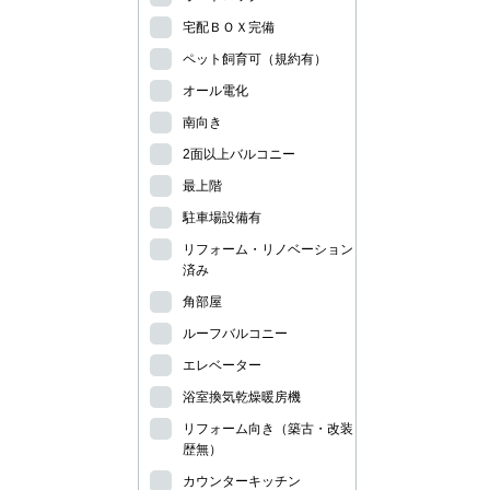
宅配ＢＯＸ完備
ペット飼育可（規約有）
オール電化
南向き
2面以上バルコニー
最上階
駐車場設備有
リフォーム・リノベーション
済み
角部屋
ルーフバルコニー
エレベーター
浴室換気乾燥暖房機
リフォーム向き（築古・改装
歴無）
カウンターキッチン