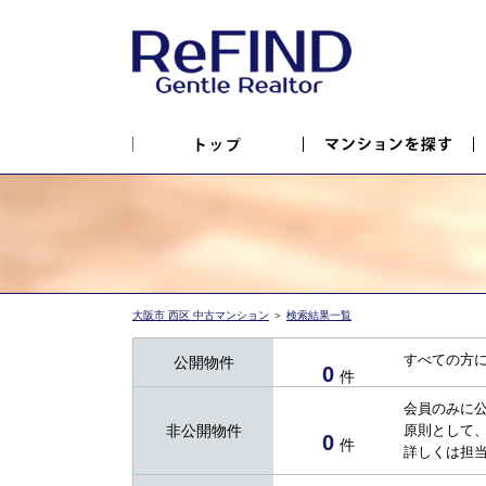
大阪市 西区 中古マンション
＞
検索結果一覧
すべての方
公開物件
0
件
会員のみに
非公開物件
原則として
0
件
詳しくは担