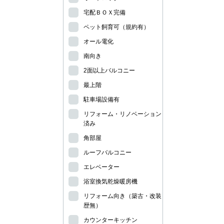
宅配ＢＯＸ完備
ペット飼育可（規約有）
オール電化
南向き
2面以上バルコニー
最上階
駐車場設備有
リフォーム・リノベーション
済み
角部屋
ルーフバルコニー
エレベーター
浴室換気乾燥暖房機
リフォーム向き（築古・改装
歴無）
カウンターキッチン