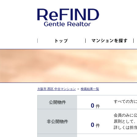
大阪市 西区 中古マンション
＞
検索結果一覧
すべての方
公開物件
0
件
会員のみに
非公開物件
原則として
0
件
詳しくは担