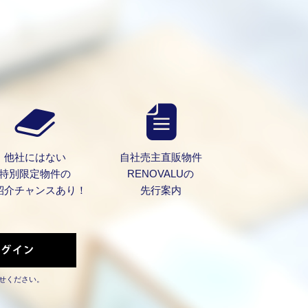
他社にはない
自社売主直販物件
特別限定物件の
RENOVALUの
紹介チャンスあり！
先行案内
せください。