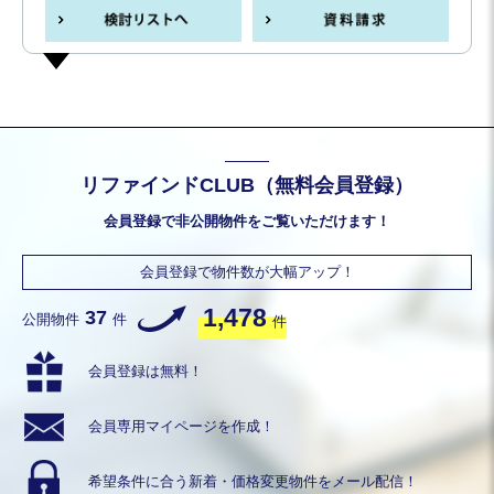
リファインドCLUB（無料会員登録）
会員登録で非公開物件をご覧いただけます！
会員登録で物件数が大幅アップ！
1,478
37
公開物件
件
件
会員登録は無料！
会員専用
マイページを作成！
希望条件に合う
新着・価格変更物件を
メール配信！