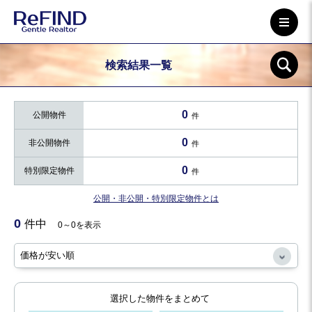
検索結果一覧
0
公開物件
件
0
非公開物件
件
0
特別限定物件
件
公開・非公開・特別限定物件とは
0
件中
0～0を表示
選択した物件をまとめて