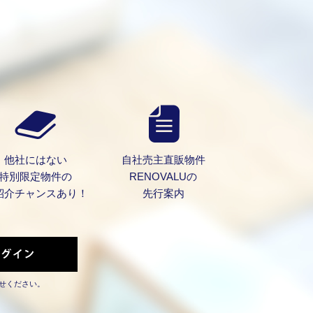
他社にはない
自社売主直販物件
特別限定物件の
RENOVALUの
紹介チャンスあり！
先行案内
せください。