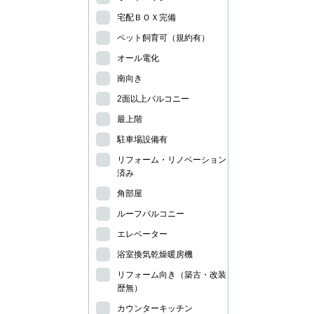
宅配ＢＯＸ完備
ペット飼育可（規約有）
オール電化
南向き
2面以上バルコニー
最上階
駐車場設備有
リフォーム・リノベーション
済み
角部屋
ルーフバルコニー
エレベーター
浴室換気乾燥暖房機
リフォーム向き（築古・改装
歴無）
カウンターキッチン