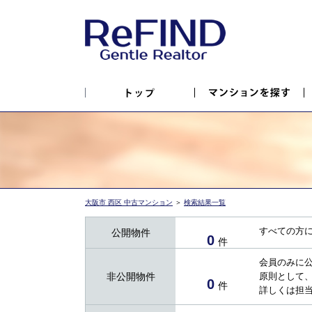
大阪市 西区 中古マンション
＞
検索結果一覧
すべての方
公開物件
0
件
会員のみに
非公開物件
原則として
0
件
詳しくは担