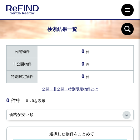
検索結果一覧
0
公開物件
件
0
非公開物件
件
0
特別限定物件
件
公開・非公開・特別限定物件とは
0
件中
0～0を表示
選択した物件をまとめて