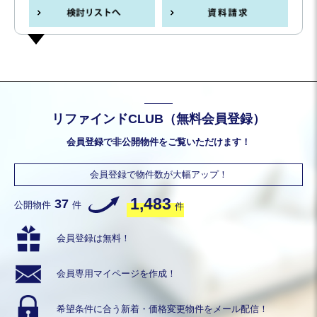
リファインドCLUB（無料会員登録）
会員登録で非公開物件をご覧いただけます！
会員登録で物件数が大幅アップ！
1,483
37
公開物件
件
件
会員登録は無料！
会員専用
マイページを作成！
希望条件に合う
新着・価格変更物件を
メール配信！