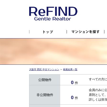
大阪市 西区 中古マンション
＞
検索結果一覧
すべての方
公開物件
0
件
会員のみに
非公開物件
原則として
0
件
詳しくは担