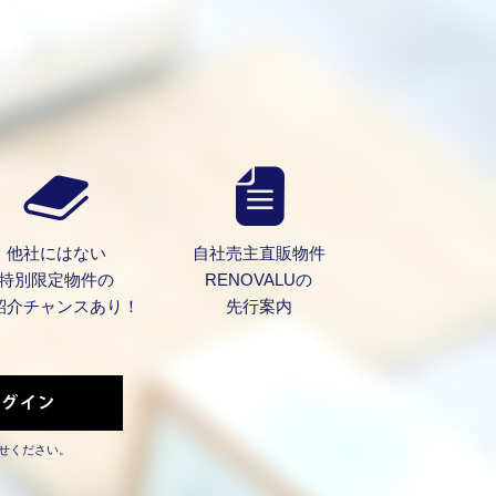
他社にはない
自社売主直販物件
特別限定物件の
RENOVALUの
紹介チャンスあり！
先行案内
せください。