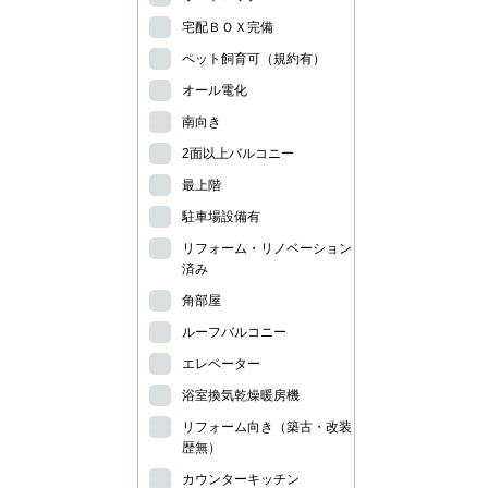
宅配ＢＯＸ完備
ペット飼育可（規約有）
オール電化
南向き
2面以上バルコニー
最上階
駐車場設備有
リフォーム・リノベーション
済み
角部屋
ルーフバルコニー
エレベーター
浴室換気乾燥暖房機
リフォーム向き（築古・改装
歴無）
カウンターキッチン