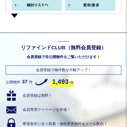
リファインドCLUB（無料会員登録）
会員登録で非公開物件をご覧いただけます！
会員登録で物件数が大幅アップ！
1,493
37
公開物件
件
件
会員登録は無料！
会員専用
マイページを作成！
希望条件に合う
新着・価格変更物件を
メール配信！