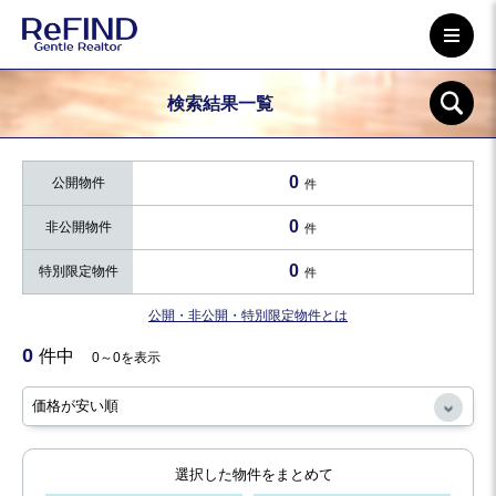
検索結果一覧
0
公開物件
件
0
非公開物件
件
0
特別限定物件
件
公開・非公開・特別限定物件とは
0
件中
0～0を表示
選択した物件をまとめて