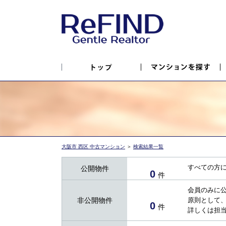
大阪市 西区 中古マンション
＞
検索結果一覧
すべての方
公開物件
0
件
会員のみに
非公開物件
原則として
0
件
詳しくは担