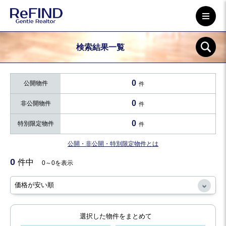
検索結果一覧
0
公開物件
件
0
非公開物件
件
0
特別限定物件
件
公開・非公開・特別限定物件とは
0
件中
0～0を表示
選択した物件をまとめて