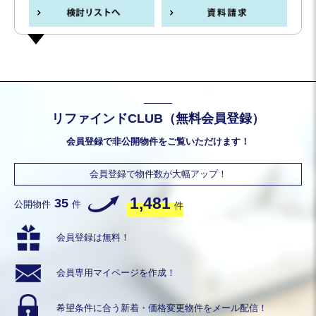
リファインドCLUB（無料会員登録）
会員登録で非公開物件をご覧いただけます！
会員登録で物件数が大幅アップ！
1,481
35
公開物件
件
件
会員登録は無料！
会員専用
マイページを作成！
希望条件に合う
新着・価格変更物件を
メール配信！