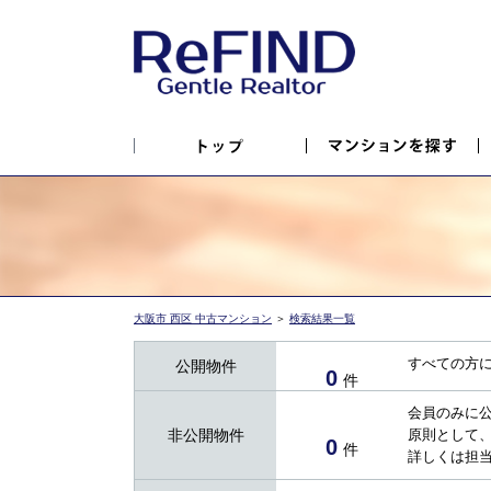
大阪市 西区 中古マンション
＞
検索結果一覧
すべての方
公開物件
0
件
会員のみに
非公開物件
原則として
0
件
詳しくは担