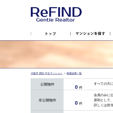
大阪市 西区 中古マンション
＞
検索結果一覧
すべての方
公開物件
0
件
会員のみに
非公開物件
原則として
0
件
詳しくは担