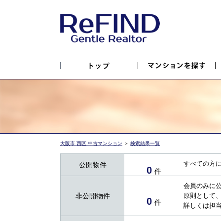
大阪市 西区 中古マンション
＞
検索結果一覧
すべての方
公開物件
0
件
会員のみに
非公開物件
原則として
0
件
詳しくは担