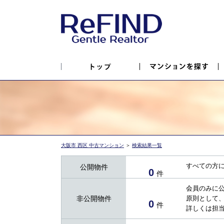
大阪市 西区 中古マンション
＞
検索結果一覧
すべての方
公開物件
0
件
会員のみに
非公開物件
原則として
0
件
詳しくは担