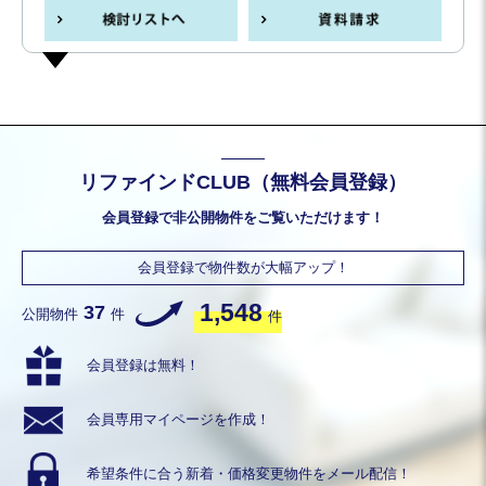
リファインドCLUB（無料会員登録）
会員登録で非公開物件をご覧いただけます！
会員登録で物件数が大幅アップ！
1,548
37
公開物件
件
件
会員登録は無料！
会員専用
マイページを作成！
希望条件に合う
新着・価格変更物件を
メール配信！