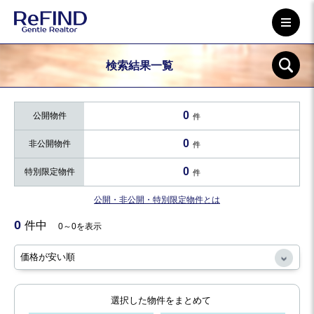
検索結果一覧
0
公開物件
件
0
非公開物件
件
0
特別限定物件
件
公開・非公開・特別限定物件とは
0
件中
0～0を表示
選択した物件をまとめて