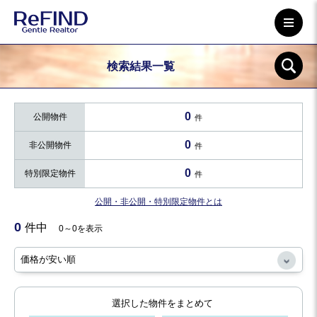
検索結果一覧
0
公開物件
件
0
非公開物件
件
0
特別限定物件
件
公開・非公開・特別限定物件とは
0
件中
0～0を表示
選択した物件をまとめて