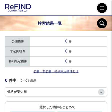
検索結果一覧
0
公開物件
件
0
非公開物件
件
0
特別限定物件
件
公開・非公開・特別限定物件とは
0
件中
0～0を表示
選択した物件をまとめて