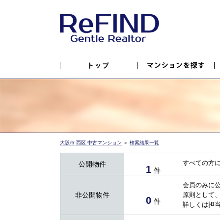
大阪市 西区 中古マンション
＞
検索結果一覧
すべての方
公開物件
1
件
会員のみに
非公開物件
原則として
0
件
詳しくは担