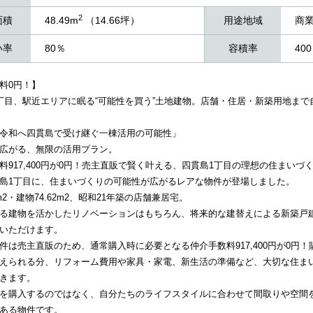
2
面積
48.49m
（14.66坪）
用途地域
商
い率
80％
容積率
40
料0円！】
丁目、駅近エリアに眠る“可能性を買う”土地建物。店舗・住居・新築用地まで
令和へ四貫島で受け継ぐ一棟活用の可能性」
広がる、無限の活用プラン。
料917,400円が0円！売主直販で賢く叶える、四貫島1丁目の理想の住まいづ
島1丁目に、住まいづくりの可能性が広がるレアな物件が登場しました。
9m2・建物74.62m2、昭和21年築の店舗兼居宅。
る建物を活かしたリノベーションはもちろん、将来的な建替えによる新築戸
いただけます。
件は売主直販のため、通常購入時に必要となる仲介手数料917,400円が0円！
えられる分、リフォーム費用や家具・家電、新生活の準備など、大切な住ま
きます。
を購入するのではなく、自分たちのライフスタイルに合わせて間取りや空間
ある物件です。