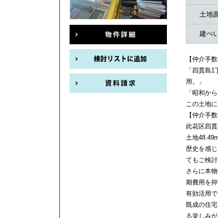
土地
建ぺ
【仲介手数
「四貫島1
用。」
「昭和から
この土地に
【仲介手数
此花区四貫
土地48.4
歴史を感じ
てもご検討
さらに本物
期費用を抑
有効活用で
既成の住宅
る楽しみが