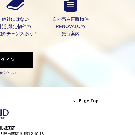
他社にはない
自社売主直販物件
特別限定物件の
RENOVALUの
紹介チャンスあり！
先行案内
せください。
北堀江店
4 大阪市西区北堀江2-10-18