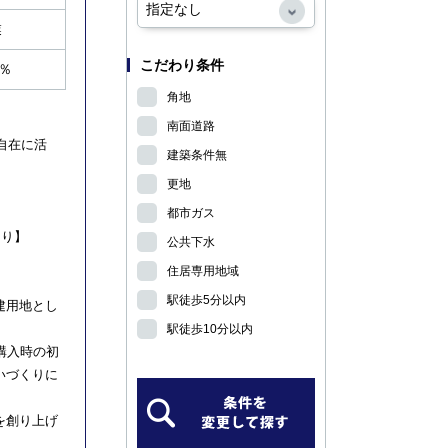
業
こだわり条件
0％
角地
南面道路
自在に活
建築条件無
更地
都市ガス
くり】
公共下水
住居専用地域
駅徒歩5分以内
建用地とし
駅徒歩10分以内
購入時の初
いづくりに
を創り上げ