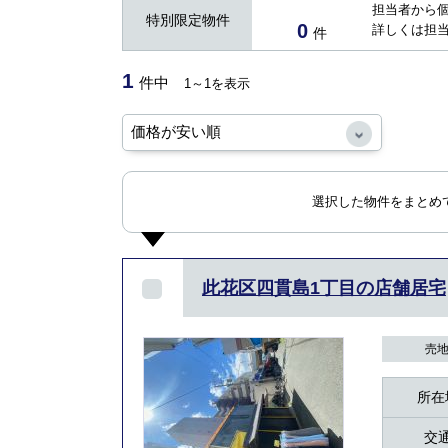
担当者から
特別限定物件
0
詳しくは担
件
1
件中
1～1を表示
選択した物件をまとめ
此花区四貫島1丁目の店舗居宅
売
所在
交