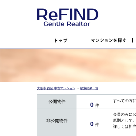
大阪市 西区 中古マンション
＞
検索結果一覧
すべての方
公開物件
0
件
会員のみに
非公開物件
原則として
0
件
詳しくは担