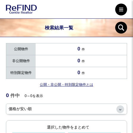
検索結果一覧
0
公開物件
件
0
非公開物件
件
0
特別限定物件
件
公開・非公開・特別限定物件とは
0
件中
0～0を表示
選択した物件をまとめて