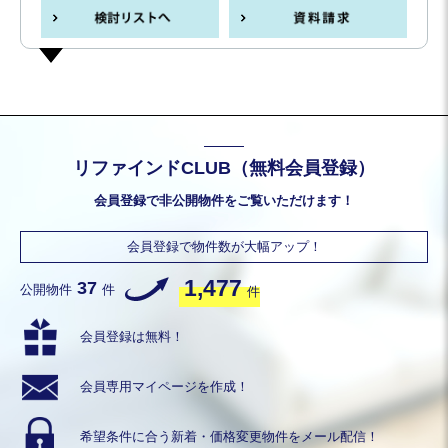
リファインドCLUB（無料会員登録）
会員登録で非公開物件をご覧いただけます！
会員登録で物件数が大幅アップ！
1,477
37
公開物件
件
件
会員登録は無料！
会員専用
マイページを作成！
希望条件に合う
新着・価格変更物件を
メール配信！