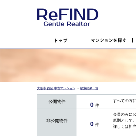
大阪市 西区 中古マンション
＞
検索結果一覧
すべての方
公開物件
0
件
会員のみに
非公開物件
原則として
0
件
詳しくは担