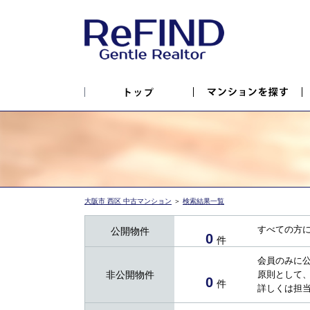
大阪市 西区 中古マンション
＞
検索結果一覧
すべての方
公開物件
0
件
会員のみに
非公開物件
原則として
0
件
詳しくは担