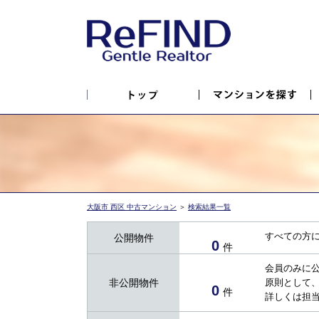
大阪市 西区 中古マンション
＞
検索結果一覧
すべての方
公開物件
0
件
会員のみに
非公開物件
原則として
0
件
詳しくは担